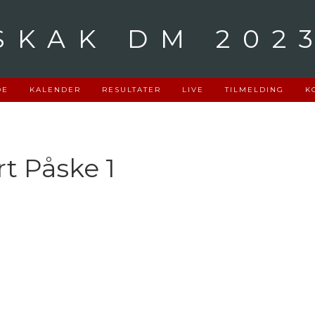
SKAK DM 202
DE
KALENDER
RESULTATER
LIVE
TILMELDING
K
rt Påske 1