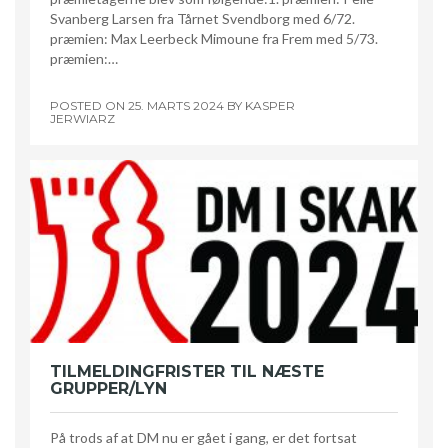
Svanberg Larsen fra Tårnet Svendborg med 6/72.
præmien: Max Leerbeck Mimoune fra Frem med 5/73.
præmien:…
POSTED ON
25. MARTS 2024
BY
KASPER
JERWIARZ
TILMELDINGFRISTER TIL NÆSTE
GRUPPER/LYN
På trods af at DM nu er gået i gang, er det fortsat