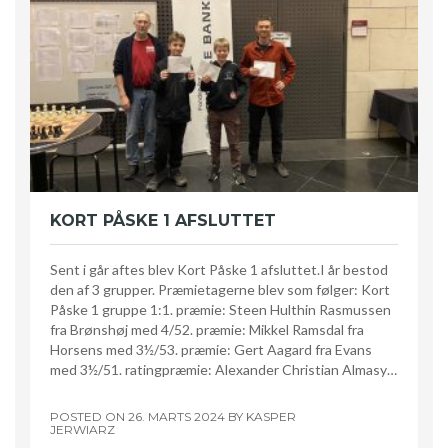
KORT PÅSKE 1 AFSLUTTET
Sent i går aftes blev Kort Påske 1 afsluttet.I år bestod
den af 3 grupper. Præmietagerne blev som følger: Kort
Påske 1 gruppe 1:1. præmie: Steen Hulthin Rasmussen
fra Brønshøj med 4/52. præmie: Mikkel Ramsdal fra
Horsens med 3½/53. præmie: Gert Aagard fra Evans
med 3½/51. ratingpræmie: Alexander Christian Almasy…
POSTED ON
26. MARTS 2024
BY
KASPER
JERWIARZ