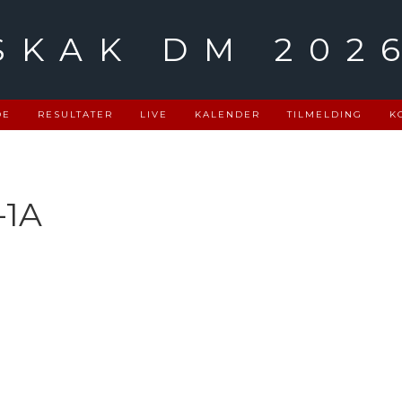
SKAK DM 202
DE
RESULTATER
LIVE
KALENDER
TILMELDING
K
-1A