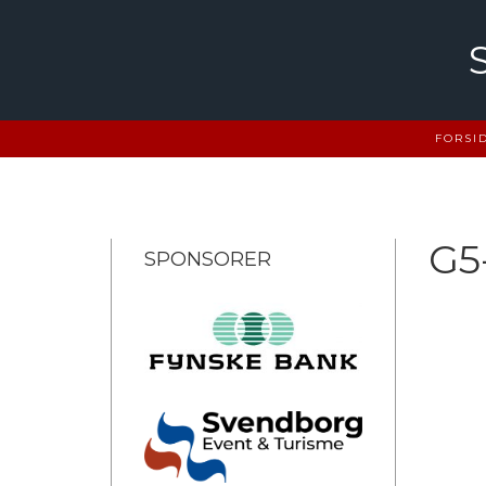
Skip
to
content
FORSI
G5
SPONSORER