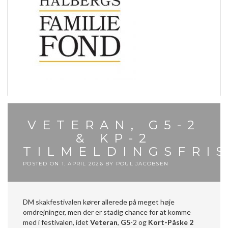
VETERAN, G5-2
& KP-2
TILMELDINGSFRI
POSTED ON
1. APRIL 2026
BY
POUL JACOBSEN
DM skakfestivalen kører allerede på meget høje
omdrejninger, men der er stadig chance for at komme
med i festivalen, idet
Veteran
,
G5
-2 og
Kort-Påske 2